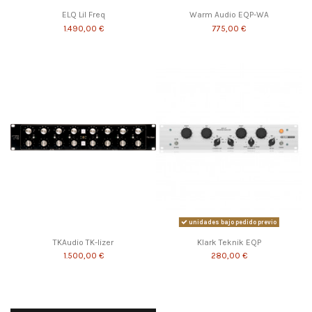
ELQ Lil Freq
Warm Audio EQP-WA
1.490,00 €
775,00 €
unidades bajo pedido previo
TKAudio TK-lizer
Klark Teknik EQP
1.500,00 €
280,00 €