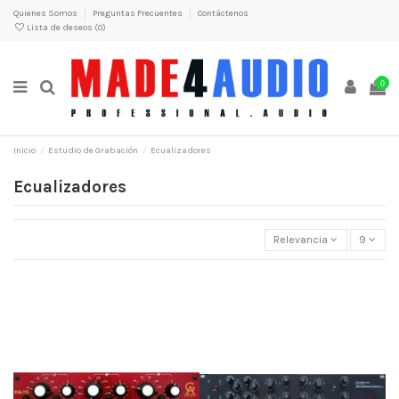
Quienes Somos
Preguntas Frecuentes
Contáctenos
Lista de deseos (
0
)
0
Inicio
Estudio de Grabación
Ecualizadores
Ecualizadores
Relevancia
9