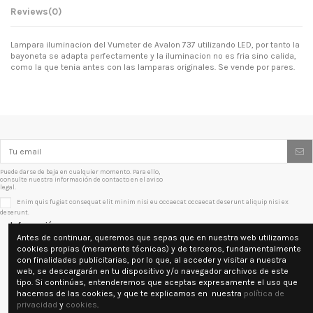
Reviews
(0)
Lampara iluminacion del Vumeter de Avalon 737 utilizando LED, por tanto la
bayoneta se adapta perfectamente y la iluminacion no es fria sino calida,
como la que tenia antes con las lamparas originales. Se vende por pares.
Puede darse de baja en cualquier momento. Para ello,
consulte nuestra información de contacto en el aviso
legal.
Enim quis fugiat consequat elit minim nisi eu occaecat occaecat deserunt aliquip nisi ex
deserunt.
Información
Antes de continuar, queremos que sepas que en nuestra web utilizamos
cookies propias (meramente técnicas) y de terceros, fundamentalmente
Contacto
con finalidades publicitarias, por lo que, al acceder y visitar a nuestra
web, se descargarán en tu dispositivo y/o navegador archivos de este
tipo. Si continúas, entenderemos que aceptas expresamente el uso que
Síguenos
hacemos de las cookies, y que te explicamos en ​ nuestra
política de
privacidad
y
cookies
.