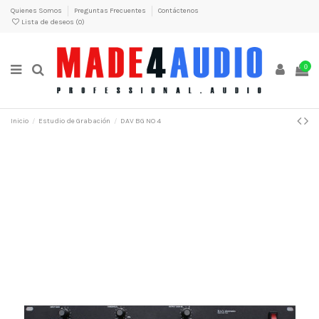
Quienes Somos
Preguntas Frecuentes
Contáctenos
Lista de deseos (
0
)
0
Inicio
Estudio de Grabación
DAV BG NO 4