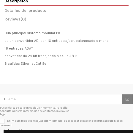
Descripción
Detalles del producto
Reviews
(0)
Hub principal sistema modular P16
es un convertidor AD, con 16 entradas jack balanceado o mono,
16 entradas ADAT
convetidor de 24 bit trabajando a 44.1 o 48 k
6 salidas Ethernet Cat 5e
Puede darse de baja en cualquier momento. Para ello,
consulte nuestra información de contacto en el aviso
legal.
Enim quis fugiat consequat elit minim nisi eu occaecat occaecat deserunt aliquip nisi ex
deserunt.
Información